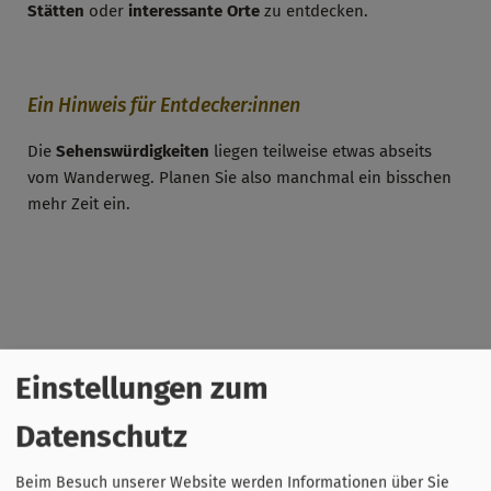
Stätten
oder
interessante Orte
zu entdecken.
Ein Hinweis für Entdecker:innen
Die
Sehenswürdigkeiten
liegen teilweise etwas abseits
vom Wanderweg. Planen Sie also manchmal ein bisschen
mehr Zeit ein.
Einstellungen zum
Datenschutz
Beim Besuch unserer Website werden Informationen über Sie