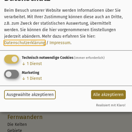
Beim Besuch unserer Website werden Informationen über Sie
verarbeitet. Mit Ihrer Zustimmung können diese auch an Dritte,
z.B. zum Zweck der statistischen Auswertung, übermittelt
werden. Sie können die hier vorgenommenen Einstellungen
jederzeit abändern.
Mehr dazu erfahren Sie hier:
Datenschutzerklärung
/
Impressum
.
Technisch notwendige Cookies
(immer erforderlich)
↓
1
Dienst
Kelten-Erlebnisweg
Marketing
Etappen
↓
1
Dienst
Orte
Veranstaltungen
Ausgewählte akzeptieren
Alle akzeptieren
Sehenswürdigkeiten
Übernachten
Realisiert mit Klaro!
Fernwandern
Die Kelten
Gebiete