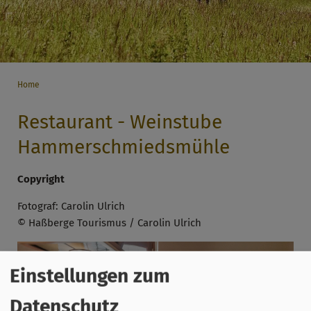
Home
Restaurant - Weinstube
Hammerschmiedsmühle
Copyright
Fotograf: Carolin Ulrich
© Haßberge Tourismus / Carolin Ulrich
Einstellungen zum
Datenschutz