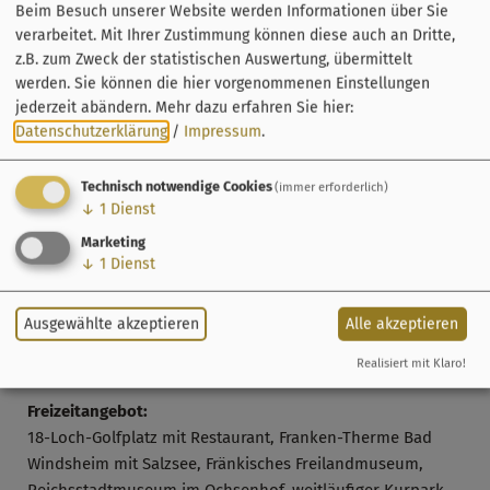
städtische Feste. Zu den wiederkehrenden Highlights
Beim Besuch unserer Website werden Informationen über Sie
verarbeitet. Mit Ihrer Zustimmung können diese auch an Dritte,
gehören das Frühlingsfest an Ostern, das Kiliani-
z.B. zum Zweck der statistischen Auswertung, übermittelt
Altstadtfest im Juli, die Kirchweih Ende August und der
werden. Sie können die hier vorgenommenen Einstellungen
Reichsstädtische Weihnachtsmarkt. Zweimal im Jahr
jederzeit abändern.
Mehr dazu erfahren Sie hier:
lassen die Windsheimer ein ganz besonderes Festspiel
Datenschutzerklärung
/
Impressum
.
wiederaufleben: An Pfingsten und zur Kirchweih wird am
Dr.-Martin-Luther-Platz der historische Wagnertanz von
Technisch notwendige Cookies
(immer erforderlich)
1560 aufgeführt.
↓
1
Dienst
Sehenswürdigkeiten:
Marketing
Fränkisches Freilandmuseum mit über 100 Häusern aus
↓
1
Dienst
700 Jahren Zeitgeschichte, Archäologisches Fenster am
Marktplatz, Reichsstadtmuseum, Frohsinnshof, historische
Ausgewählte akzeptieren
Alle akzeptieren
Altstadt mit außergewöhnlicher Architektur und dem
Realisiert mit Klaro!
ältesten Fachwerkhaus Bayerns
Freizeitangebot:
18-Loch-Golfplatz mit Restaurant, Franken-Therme Bad
Windsheim mit Salzsee, Fränkisches Freilandmuseum,
Reichsstadtmuseum im Ochsenhof, weitläufiger Kurpark