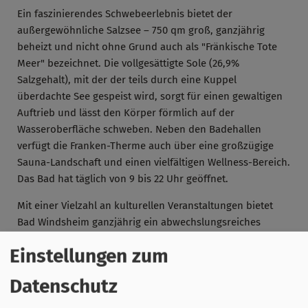
Ein faszinierendes Schwebeerlebnis bietet der
außergewöhnliche Salzsee – 750 qm groß, ganzjährig
beheizt und nicht ohne Grund auch als "Fränkische Tote
Meer" bezeichnet. Die vollgesättigte Sole (26,9%
Salzgehalt), mit der der teils durch eine Kuppel
überdachte See gespeist wird, sorgt für einen gewaltigen
Auftrieb und lässt den Körper förmlich auf der
Wasseroberfläche schweben. Neben den Badehallen
verfügt die Franken-Therme auch über eine großzügige
Sauna-Landschaft und einen vielfältigen Wellness-Bereich.
Das Bad hat täglich von 9 bis 22 Uhr geöffnet.
Mit einer Vielzahl an kulturellen Veranstaltungen bietet
Bad Windsheim ganzjährig ein abwechslungsreiches
Programm. Ob Kur- und Promenadenkonzerte, Kabaretts,
Einstellungen zum
Musicals oder Konzerte im Kur- & Kongress-Center – für
jeden Geschmack ist etwas dabei.
Datenschutz
Über das Jahr hinweg feiert das Heilbad zudem mehrere