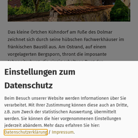
Das kleine Örtchen Kühndorf am Fuße des Dolmar
zeichnet sich durch seine hübschen Fachwerkhäuser im
fränkischen Baustil aus. Am Ostrand, auf einem
vorgelagerten Bergsporn, thront die imposante
Johanniterburg, die einzig erhaltene Burg des
Johanniterordens im deutschsprachigen Raum.
Einstellungen zum
Datenschutz
Beim Besuch unserer Website werden Informationen über Sie
verarbeitet. Mit Ihrer Zustimmung können diese auch an Dritte,
z.B. zum Zweck der statistischen Auswertung, übermittelt
werden. Sie können die hier vorgenommenen Einstellungen
jederzeit abändern.
Mehr dazu erfahren Sie hier:
Datenschutzerklärung
/
Impressum
.