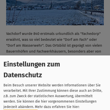
Vachdorf wurde 840 erstmals urkundlich als "Fachedorp"
erwähnt, was so viel bedeutet wie "Dorf am Fach" oder
"Dorf am Wasserwehr". Das Ortsbild ist geprägt von vielen
Bauernhöfen und Fachwerkhäusern, besonders aber von
der mittelalterlichen Kirchenburg, die aus einer
Einstellungen zum
Wasserburg entstand.
Datenschutz
Beim Besuch unserer Website werden Informationen über Sie
verarbeitet. Mit Ihrer Zustimmung können diese auch an Dritte,
z.B. zum Zweck der statistischen Auswertung, übermittelt
werden. Sie können die hier vorgenommenen Einstellungen
jederzeit abändern.
Mehr dazu erfahren Sie hier: