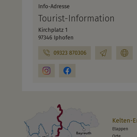
Info-Adresse
Tourist-Information
Kirchplatz 1
97346 Iphofen
09323 870306
Kelten-E
Etappen
Orte