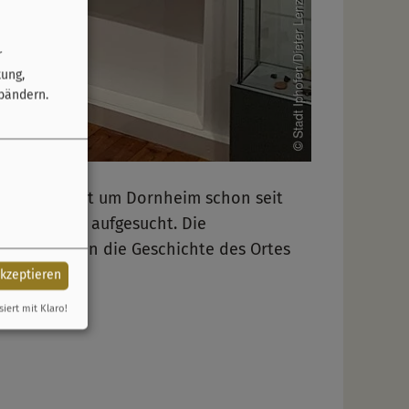
r
tung,
bändern.
ar das Gebiet um Dornheim schon seit
en Kulturen aufgesucht. Die
dokumentieren die Geschichte des Ortes
akzeptieren
siert mit Klaro!