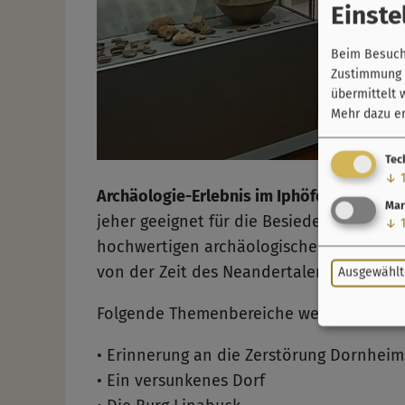
Einste
Beim Besuch 
Zustimmung k
übermittelt 
Mehr dazu er
Tec
↓
Archäologie-Erlebnis im Iphöfer Stadttei
Mar
jeher geeignet für die Besiedelung und w
↓
hochwertigen archäologischen Funde des 
von der Zeit des Neandertalers bis in die
Ausgewählt
Folgende Themenbereiche werden in der A
• Erinnerung an die Zerstörung Dornheim
• Ein versunkenes Dorf