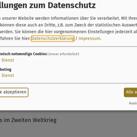
llungen zum Datenschutz
unserer Website werden Informationen über Sie verarbeitet. Mit Ihre
önnen diese auch an Dritte, z.B. zum Zweck der statistischen Auswer
werden. Sie können die hier vorgenommenen Einstellungen jederzeit a
fahren Sie hier:
Datenschutzerklärung
/
Impressum
.
hnisch notwendige Cookies
(immer erforderlich)
1
Dienst
l Dornheim
– Durch seine besonders geschützte Lage w
keting
urde seit der Altsteinzeit immer wieder von wechselnd
1
Dienst
Landwirts Karl Alt sind ein wichtiges Kulturgut und 
 jüngste Vergangenheit.
e akzeptieren
Alle 
Reali
usstellung gezeigt:
s im Zweiten Weltkrieg