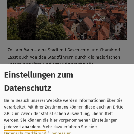
Zeil am Main – eine Stadt mit Geschichte und Charakter!
Lasst euch von den Stadtführern durch die malerischen
Gassen begleiten und entdeckt prachtvolle
Fachwerkhäuser, barocke Bauwerke und historische
Einstellungen zum
Plätze. Erlebt spannende Geschichten aus vergangenen
Datenschutz
Zeiten, taucht ein in das Leben früherer Generationen und
genießt den einzigartigen Charme dieses fränkischen
Kleinods.
Beim Besuch unserer Website werden Informationen über Sie
verarbeitet. Mit Ihrer Zustimmung können diese auch an Dritte,
Keine Anmeldung notwendig, Treffpunkt: Marktplatz
z.B. zum Zweck der statistischen Auswertung, übermittelt
werden. Sie können die hier vorgenommenen Einstellungen
jederzeit abändern.
Mehr dazu erfahren Sie hier:
Datenschutzerklärung
/
Impressum
.