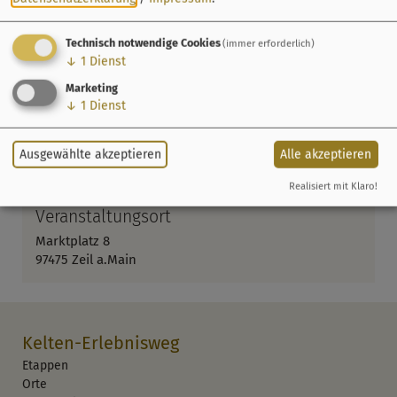
Technisch notwendige Cookies
(immer erforderlich)
↓
1
Dienst
Marketing
↓
1
Dienst
Ausgewählte akzeptieren
Alle akzeptieren
Realisiert mit Klaro!
Veranstaltungsort
Marktplatz 8
97475 Zeil a.Main
Kelten-Erlebnisweg
Etappen
Orte