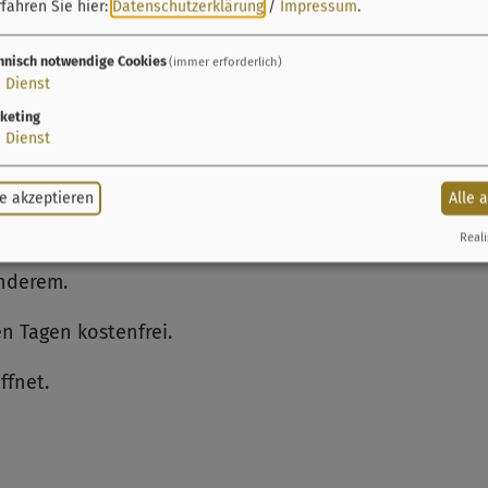
fahren Sie hier:
Datenschutzerklärung
/
Impressum
.
hnisch notwendige Cookies
(immer erforderlich)
1
Dienst
keting
1
Dienst
weinduft die Luft erfüllt, das Feuer flackert und Chri
e akzeptieren
Alle 
ntsmarkt in unseren Schlossgarten ein.
Reali
, feine kulinarische Schätze und das besondere Amb
nderem.
n Tagen kostenfrei.
ffnet.