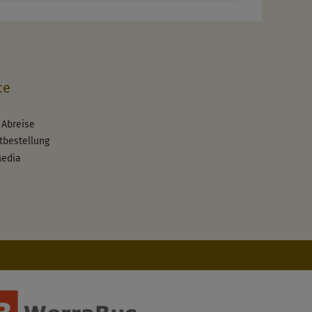
ce
 Abreise
tbestellung
Media