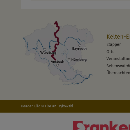
Kelten-E
Etappen
Orte
Veranstaltu
Sehenswürdi
Übernachte
Header-Bild © Florian Trykowski