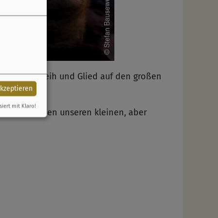
stbäume in Reih und Glied auf den großen
akzeptieren
siert mit Klaro!
iente machen unseren kleinen, aber