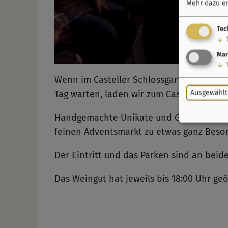
Mehr dazu er
Tec
↓
Mar
↓
Wenn im Casteller Schlossgarten der Glüh
Ausgewählt
Tag warten, laden wir zum Casteller Adve
Handgemachte Unikate und Geschenkideen
feinen Adventsmarkt zu etwas ganz Beso
Der Eintritt und das Parken sind an beide
Das Weingut hat jeweils bis 18:00 Uhr geö