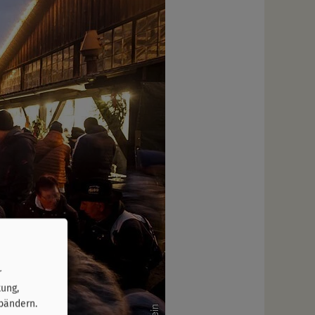
r
tung,
bändern.