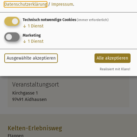
Datenschutzerklärung
/
Impressum
.
Technisch notwendige Cookies
(immer erforderlich)
↓
1
Dienst
Marketing
↓
1
Dienst
Ausgewählte akzeptieren
Alle akzeptieren
Realisiert mit Klaro!
Veranstaltungsort
Kirchgasse 1
97491 Aidhausen
Kelten-Erlebnisweg
Etappen