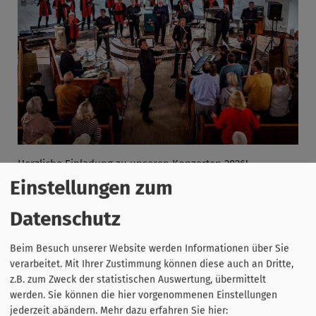
Herzliche Einladung zu unseren Konzerten 2026!
Einstellungen zum
Hören Sie uns am Sonntag,
18. Oktober 2025 um 17 Uhr in
Aidhausen.
Datenschutz
Gospel, Jazz, Pop, Musical, Weltmusik
Beim Besuch unserer Website werden Informationen über Sie
Gospelchor Hassberge, Jazzband, Leitung: Matthias
verarbeitet. Mit Ihrer Zustimmung können diese auch an Dritte,
Göttemann
z.B. zum Zweck der statistischen Auswertung, übermittelt
Nummerierte Platzkarten: 10-15 Euro
werden. Sie können die hier vorgenommenen Einstellungen
jederzeit abändern.
Mehr dazu erfahren Sie hier: